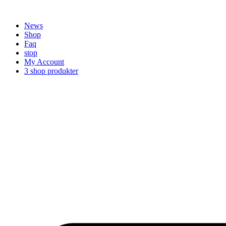
Videre
til
News
indhold
Shop
Faq
stop
My Account
3 shop produkter