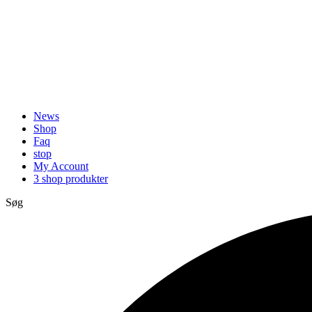
News
Shop
Faq
stop
My Account
3 shop produkter
Søg