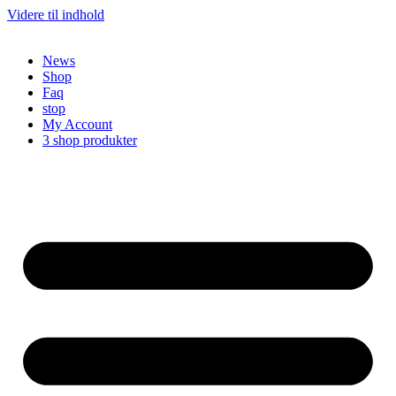
Videre til indhold
News
Shop
Faq
stop
My Account
3 shop produkter