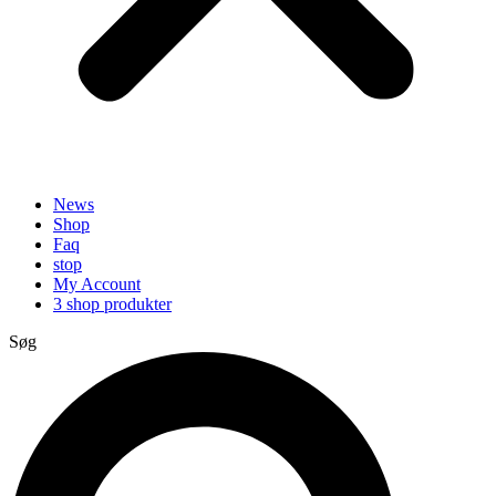
News
Shop
Faq
stop
My Account
3 shop produkter
Søg