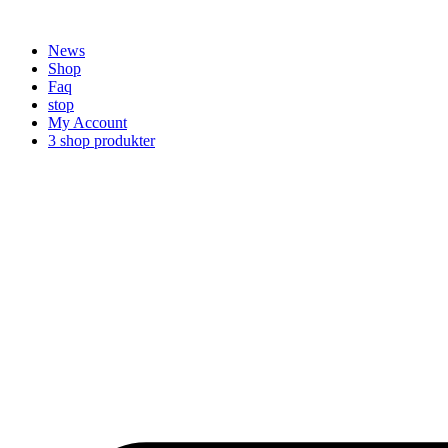
Videre
til
News
indhold
Shop
Faq
stop
My Account
3 shop produkter